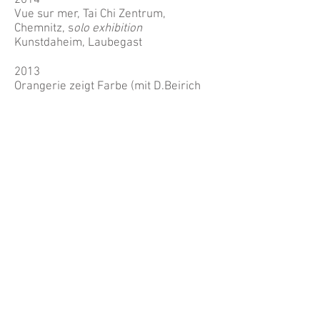
2014
Vue sur mer, Tai Chi Zentrum,
Chemnitz,
s
olo exhibition
Kunstdaheim, Laubegast
2013
Orangerie zeigt Farbe (mit D.Beirich
und E.Sonntag), Barockgarten,
Großsedlitz
2012
Bleu-Blau, Ausstellung bei Baarß +
Löschner, Freie Architekten, Radebeul,
s
olo exhibition
2011
Jeu de mer, Oberschänke, Radebeul,
s
olo exhibition
2010
Silences, Institut français, Dresden,
s
olo exhibition